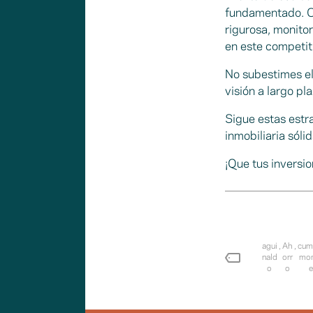
fundamentado. Con
rigurosa, monito
en este competi
No subestimes el
visión a largo pl
Sigue estas estr
inmobiliaria sóli
¡Que tus inversio
agui
,
Ah
,
cum
nald
orr
mon
o
o