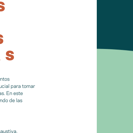
S
S
AS
entos
rucial para tomar
as. En este
ndo de las
austiva.