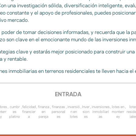
 una investigación sólida, diversificación inteligente, eval
reo constante y el apoyo de profesionales, puedes posicionart
tivo mercado.
 poder de tomar decisiones informadas, y recuerda que la pa
azo son clave en el emocionante mundo de las inversiones inm
ategias clave y estarás mejor posicionado para construir una
da y rentable.
nes inmobiliarias en terrenos residenciales te lleven hacia el 
ENTRADA
bres
,
cumbr
,
felicidad
,
finanza
,
finanzas
,
inversió
,
Inver
,
inversiones
,
lotes en
,
lote
terr
es
financier
en
personal
n en
sion
inmobiliari
monterr
resid
ey
platino
a
pareja
es
lotes
es
as
ey
iale