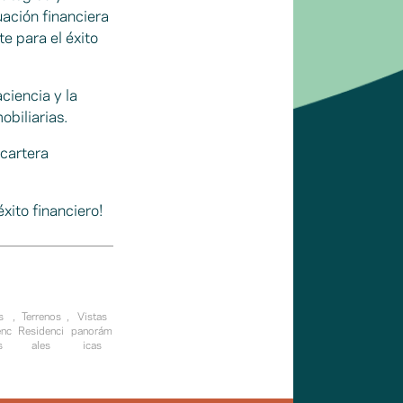
uación financiera
e para el éxito
ciencia y la
obiliarias.
 cartera
éxito financiero!
s
,
Terrenos
,
Vistas
enc
Residenci
panorám
s
ales
icas