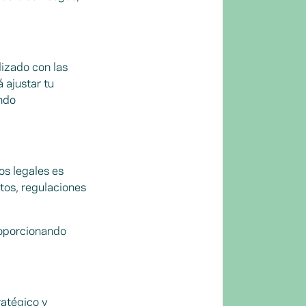
lizado con las
 ajustar tu
ando
os legales es
tos, regulaciones
roporcionando
ratégico y