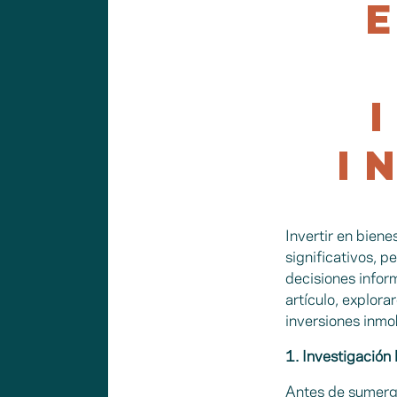
I
Invertir en bien
significativos, p
decisiones inform
artículo, explor
inversiones inmob
1. Investigación
Antes de sumergi