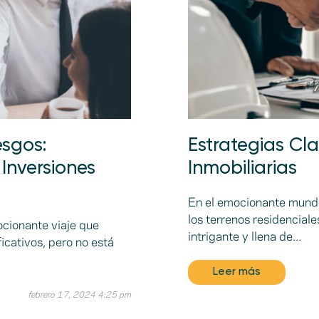
esgos:
Estrategias Cla
 Inversiones
Inmobiliarias
En el emocionante mundo 
los terrenos residencial
ocionante viaje que
intrigante y llena de...
icativos, pero no está
Leer más
febrero 17, 2024 4:25 pm