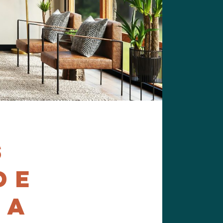
S
DE
RA