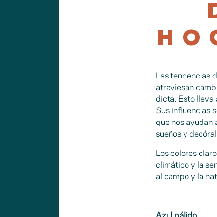
HO
Las tendencias d
atraviesan cambi
dicta. Esto llev
Sus influencias s
que nos ayudan a
sueños y decóral
Los colores clar
climático y la se
al campo y la na
Azul pálido