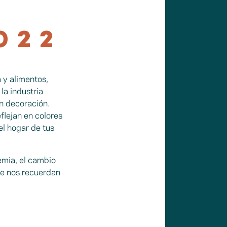
U
022
 y alimentos,
la industria
en decoración.
eflejan en colores
l hogar de tus
emia, el cambio
que nos recuerdan