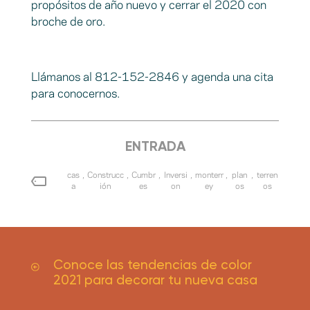
propósitos de año nuevo y cerrar el 2020 con
broche de oro.
Llámanos al 812-152-2846 y agenda una cita
para conocernos.
ENTRADA
cas
,
Construcc
,
Cumbr
,
Inversi
,
monterr
,
plan
,
terren
a
ión
es
on
ey
os
os
Conoce las tendencias de color
2021 para decorar tu nueva casa